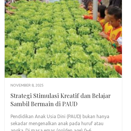
NOVEMBER 8, 2025
Strategi Stimulasi Kreatif dan Belajar
Sambil Bermain di PAUD
Pendidikan Anak Usia Dini (PAUD) bukan hanya
sekadar mengenalkan anak pada huruf atau
angka. Di masa emas (golden age) 0–6 …