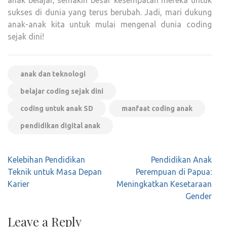
anak belajar, semakin besar kesempatan mereka untuk
sukses di dunia yang terus berubah. Jadi, mari dukung
anak-anak kita untuk mulai mengenal dunia coding
sejak dini!
anak dan teknologi
belajar coding sejak dini
coding untuk anak SD
manfaat coding anak
pendidikan digital anak
Post
Kelebihan Pendidikan
Pendidikan Anak
navigation
Teknik untuk Masa Depan
Perempuan di Papua:
Karier
Meningkatkan Kesetaraan
Gender
Leave a Reply