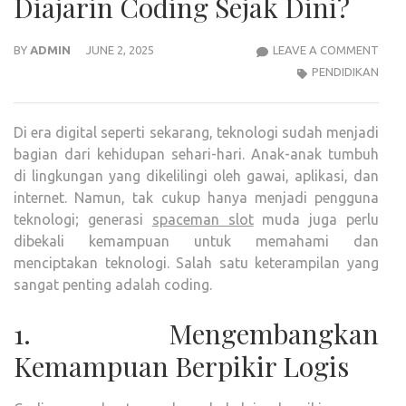
Diajarin Coding Sejak Dini?
KEN
BY
ADMIN
JUNE 2, 2025
LEAVE A COMMENT
ANA
PENDIDIKAN
SD
PERL
Di era digital seperti sekarang, teknologi sudah menjadi
DIAJ
bagian dari kehidupan sehari-hari. Anak-anak tumbuh
COD
di lingkungan yang dikelilingi oleh gawai, aplikasi, dan
SEJA
internet. Namun, tak cukup hanya menjadi pengguna
DINI?
teknologi; generasi
spaceman slot
muda juga perlu
dibekali kemampuan untuk memahami dan
menciptakan teknologi. Salah satu keterampilan yang
sangat penting adalah coding.
1. Mengembangkan
Kemampuan Berpikir Logis