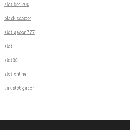
slot bet 200
black scatter
slot gacor 777
slot
slot88
slot online
link slot gacor