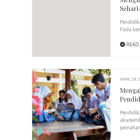
Sehari
Pendidik
Pada ken
READ
APRIL 29, 
Mengaj
Pendid
Pendidik
akademik
pemaham