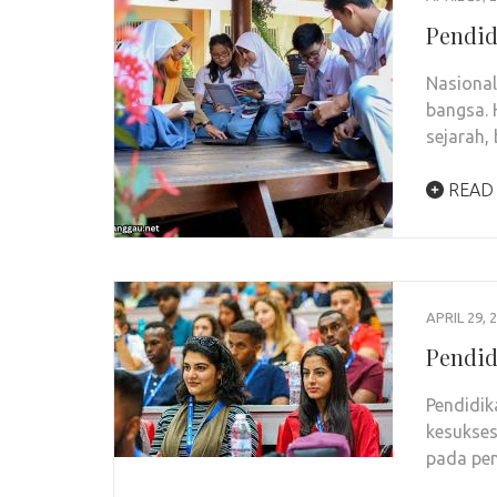
Pendid
Nasional
bangsa. 
sejarah,
READ
APRIL 29, 
Pendid
Pendidik
kesukses
pada pe