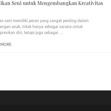
ikan Seni untuk Mengembangkan Kreativitas
an seni memiliki peran yang sangat penting dalam
ngan anak, tidak hanya sebagai sarana untuk
resikan diri, tetapi juga sebagai …
 MORE