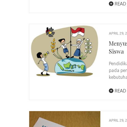
READ
APRIL 29, 
Menyu
Siswa
Pendidik
pada pen
kebutuha
READ
APRIL 29, 