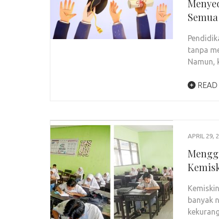
Menyed
Semua
Pendidik
tanpa me
Namun, 
READ
APRIL 29, 
Mengg
Kemis
Kemiskin
banyak n
kekurang