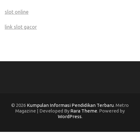
slot online
link slot gacor
© 2026
Kumpulan Informasi Pendidikan Terbaru
. Metro
Magazine | Developed By
Rara Theme
. Powered by
WordPress
.