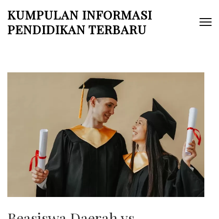
Skip
KUMPULAN INFORMASI
to
PENDIDIKAN TERBARU
content
(Press
Enter)
Beasiswa Daerah vs