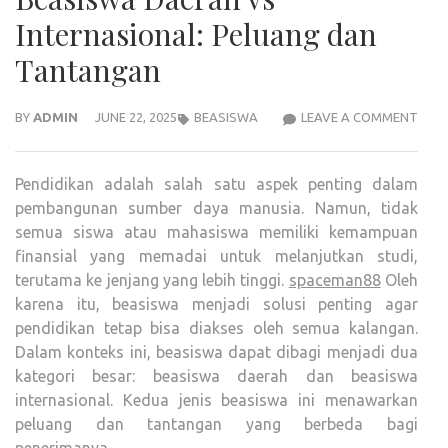
Internasional: Peluang dan
Tantangan
BEA
BY
ADMIN
JUNE 22, 2025
BEASISWA
LEAVE A COMMENT
DAE
VS
Pendidikan adalah salah satu aspek penting dalam
INTE
pembangunan sumber daya manusia. Namun, tidak
PEL
semua siswa atau mahasiswa memiliki kemampuan
DAN
finansial yang memadai untuk melanjutkan studi,
TAN
terutama ke jenjang yang lebih tinggi.
spaceman88
Oleh
karena itu, beasiswa menjadi solusi penting agar
pendidikan tetap bisa diakses oleh semua kalangan.
Dalam konteks ini, beasiswa dapat dibagi menjadi dua
kategori besar: beasiswa daerah dan beasiswa
internasional. Kedua jenis beasiswa ini menawarkan
peluang dan tantangan yang berbeda bagi
penerimanya.