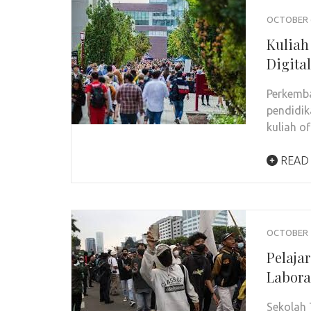
OCTOBER 6
Kuliah
Digital
Perkemb
pendidik
kuliah o
READ
OCTOBER 4
Pelaja
Labora
Sekolah 