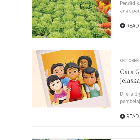
Pendidik
anak pad
READ
OCTOBER 2
Cara G
Jelaska
Di era d
pembelaj
READ