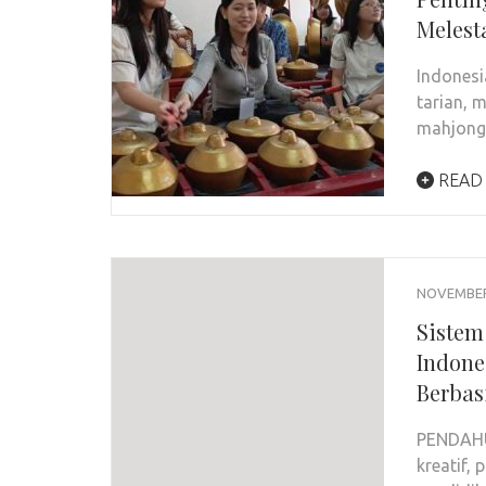
Melest
Indonesi
tarian, 
mahjong
READ
NOVEMBER 
Sistem
Indones
Berbas
PENDAHU
kreatif,