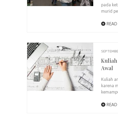
pada ket
murid p
READ
SEPTEMBER
Kuliah
Awal
Kuliah a
karena m
kemampu
READ