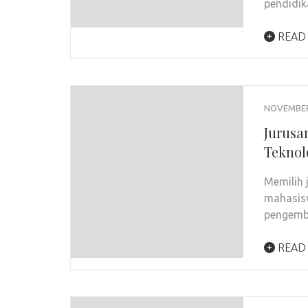
pendidik
READ
NOVEMBER 
Jurusa
Teknol
Memilih 
mahasisw
pengemb
READ