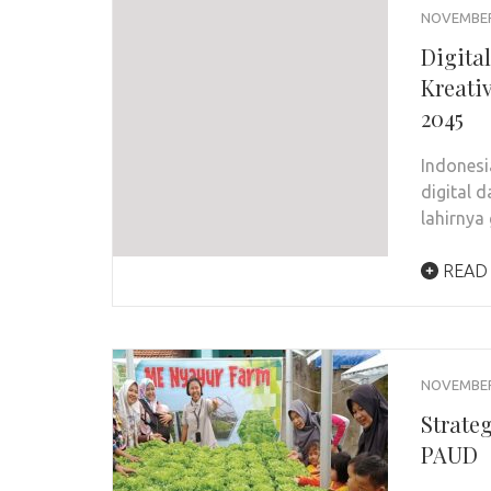
NOVEMBER 
Digita
Kreati
2045
Indonesi
digital 
lahirnya
READ
NOVEMBER 
Strate
PAUD