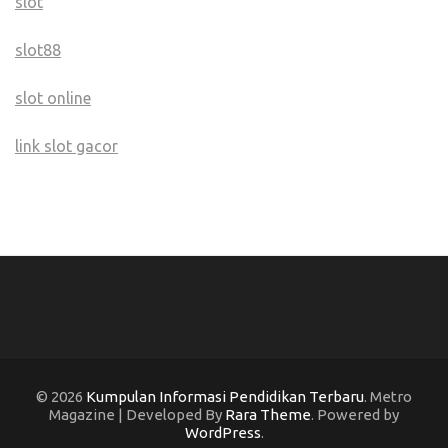
slot
slot88
slot online
link slot gacor
© 2026
Kumpulan Informasi Pendidikan Terbaru
. Metro
Magazine | Developed By
Rara Theme
. Powered by
WordPress
.