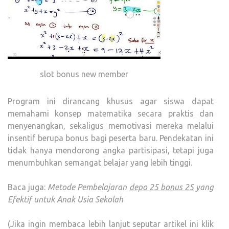
slot bonus new member
Program ini dirancang khusus agar siswa dapat
memahami konsep matematika secara praktis dan
menyenangkan, sekaligus memotivasi mereka melalui
insentif berupa bonus bagi peserta baru. Pendekatan ini
tidak hanya mendorong angka partisipasi, tetapi juga
menumbuhkan semangat belajar yang lebih tinggi.
Baca juga:
Metode Pembelajaran
depo 25 bonus 25
yang
Efektif untuk Anak Usia Sekolah
(Jika ingin membaca lebih lanjut seputar artikel ini klik