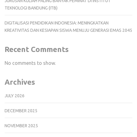
JURUSAN KULIAH PALING BANYAK PEMINAT DI INSTITUT
TEKNOLOGI BANDUNG (ITB)
DIGITALISASI PENDIDIKAN INDONESIA: MENINGKATKAN
KREATIVITAS DAN KESIAPAN SISWA MENUJU GENERASI EMAS 2045
Recent Comments
No comments to show.
Archives
JULY 2026
DECEMBER 2025
NOVEMBER 2025