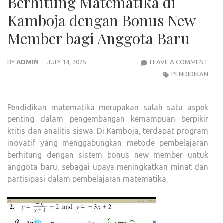
Berhitung Matematika di
Kamboja dengan Bonus New
Member bagi Anggota Baru
PRO
BY
ADMIN
JULY 14, 2025
LEAVE A COMMENT
PEND
PENDIDIKAN
BER
MAT
Pendidikan matematika merupakan salah satu aspek
DI
penting dalam pengembangan kemampuan berpikir
KAM
kritis dan analitis siswa. Di Kamboja, terdapat program
DEN
inovatif yang menggabungkan metode pembelajaran
BON
berhitung dengan sistem bonus new member untuk
NEW
anggota baru, sebagai upaya meningkatkan minat dan
MEM
partisipasi dalam pembelajaran matematika.
BAGI
ANG
BAR