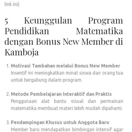
link ini)
5 Keunggulan Program
Pendidikan Matematika
dengan Bonus New Member di
Kamboja
Motivasi Tambahan melalui Bonus New Member
Insentif ini meningkatkan minat siswa dan orang tua
untuk bergabung dalam program.
Metode Pembelajaran Interaktif dan Praktis
Penggunaan alat bantu visual dan permainan
matematika membuat materi lebih mudah dipahami.
Pendampingan Khusus untuk Anggota Baru
Member baru mendapatkan bimbingan intensif agar