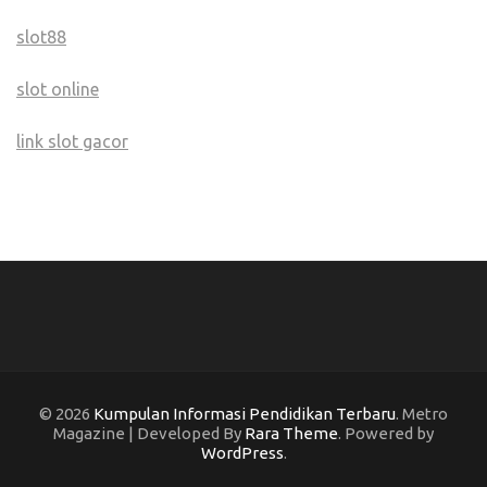
slot88
slot online
link slot gacor
© 2026
Kumpulan Informasi Pendidikan Terbaru
. Metro
Magazine | Developed By
Rara Theme
. Powered by
WordPress
.