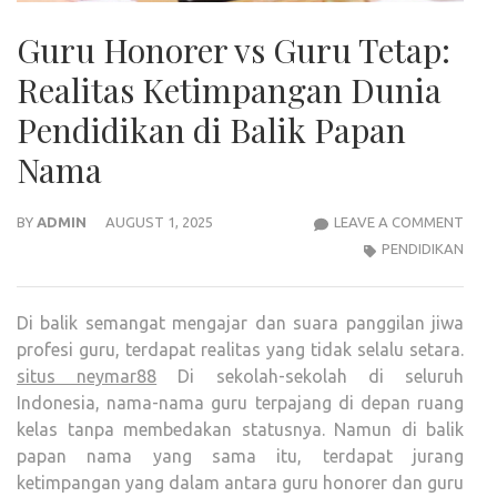
Guru Honorer vs Guru Tetap:
Realitas Ketimpangan Dunia
Pendidikan di Balik Papan
Nama
GUR
BY
ADMIN
AUGUST 1, 2025
LEAVE A COMMENT
HON
PENDIDIKAN
VS
GUR
Di balik semangat mengajar dan suara panggilan jiwa
TETA
profesi guru, terdapat realitas yang tidak selalu setara.
REAL
situs neymar88
Di sekolah-sekolah di seluruh
KET
Indonesia, nama-nama guru terpajang di depan ruang
DUN
kelas tanpa membedakan statusnya. Namun di balik
PEND
papan nama yang sama itu, terdapat jurang
DI
ketimpangan yang dalam antara guru honorer dan guru
BALI