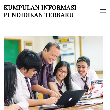
Skip
KUMPULAN INFORMASI
to
PENDIDIKAN TERBARU
content
(Press
Enter)