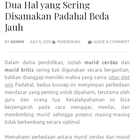
Dua Hal yang Sering
Disamakan Padahal Beda
Jauh
MUR
BY
ADMIN
JULY 6, 2025
PENDIDIKAN
LEAVE A COMMENT
CER
VS
Dalam dunia pendidikan, istilah
murid cerdas
dan
MUR
murid kritis
sering kali digunakan secara bergantian,
KRITI
bahkan dianggap memiliki makna yang sama.
situs slot
DUA
qris
Padahal, kedua konsep ini menyimpan perbedaan
HAL
mendasar yang penting untuk dipahami, terutama oleh
YAN
guru dan orang tua. Kesalahpahaman ini bisa
SERI
berpengaruh pada cara mengajar, menilai, dan
DIS
membimbing murid sehingga potensi masing-masing
PAD
tidak berkembang secara optimal.
BED
JAU
Memahami perbedaan antara murid cerdas dan murid