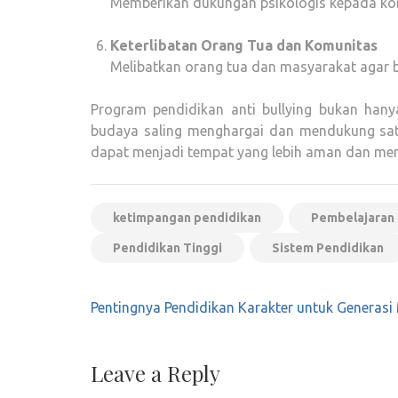
Memberikan dukungan psikologis kepada ko
Keterlibatan Orang Tua dan Komunitas
Melibatkan orang tua dan masyarakat agar 
Program pendidikan anti bullying bukan hany
budaya saling menghargai dan mendukung satu
dapat menjadi tempat yang lebih aman dan me
ketimpangan pendidikan
Pembelajaran 
Pendidikan Tinggi
Sistem Pendidikan
Post
Pentingnya Pendidikan Karakter untuk Generas
navigation
Leave a Reply