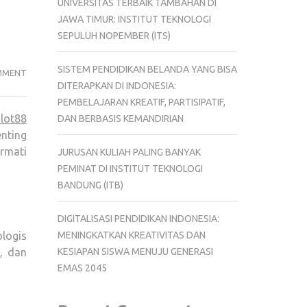
UNIVERSITAS TERBAIK TAMBAHAN DI
JAWA TIMUR: INSTITUT TEKNOLOGI
SEPULUH NOPEMBER (ITS)
SISTEM PENDIDIKAN BELANDA YANG BISA
PROGRAM
MMENT
DITERAPKAN DI INDONESIA:
PENDIDIKAN
PEMBELAJARAN KREATIF, PARTISIPATIF,
ANTI
slot88
DAN BERBASIS KEMANDIRIAN
BULLYING:
nting
MENCEGAH
rmati
JURUSAN KULIAH PALING BANYAK
KEKERASAN
PEMINAT DI INSTITUT TEKNOLOGI
DI
BANDUNG (ITB)
LINGKUNGAN
SEKOLAH
DIGITALISASI PENDIDIKAN INDONESIA:
MENINGKATKAN KREATIVITAS DAN
logis
KESIAPAN SISWA MENUJU GENERASI
, dan
EMAS 2045