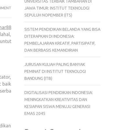
UNIVERSITAS TERBAIK TAMBAHAN DI
JADI
JAWA TIMUR: INSTITUT TEKNOLOGI
MMENT
GURU
SEPULUH NOPEMBER (ITS)
ITU
mar88
NIAT
SISTEM PENDIDIKAN BELANDA YANG BISA
ahal,
BAIK
DITERAPKAN DI INDONESIA:
nuntut
+
PEMBELAJARAN KREATIF, PARTISIPATIF,
PENDIDIKAN
DAN BERBASIS KEMANDIRIAN
YANG
TEPAT:
JURUSAN KULIAH PALING BANYAK
SIMAK
PEMINAT DI INSTITUT TEKNOLOGI
tator,
PANDUAN
BANDUNG (ITB)
t baik
LENGKAPNYA
 serba
DIGITALISASI PENDIDIKAN INDONESIA:
MENINGKATKAN KREATIVITAS DAN
KESIAPAN SISWA MENUJU GENERASI
EMAS 2045
dikan