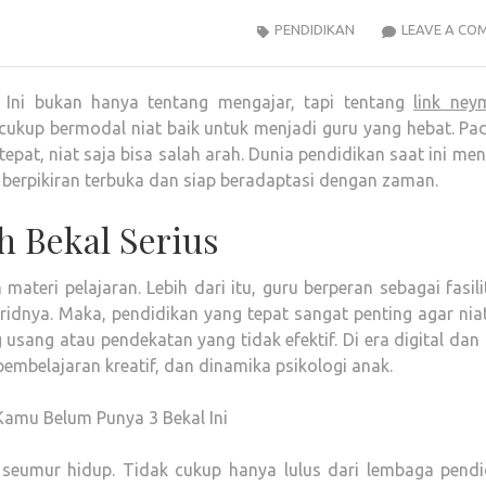
PENDIDIKAN
LEAVE A CO
 Ini bukan hanya tentang mengajar, tapi tentang
link ney
ukup bermodal niat baik untuk menjadi guru yang hebat. Pad
epat, niat saja bisa salah arah. Dunia pendidikan saat ini me
a berpikiran terbuka dan siap beradaptasi dengan zaman.
h Bekal Serius
eri pelajaran. Lebih dari itu, guru berperan sebagai fasili
idnya. Maka, pendidikan yang tepat sangat penting agar nia
sang atau pendekatan yang tidak efektif. Di era digital dan
pembelajaran kreatif, dan dinamika psikologi anak.
 Kamu Belum Punya 3 Bekal Ini
 seumur hidup. Tidak cukup hanya lulus dari lembaga pendi