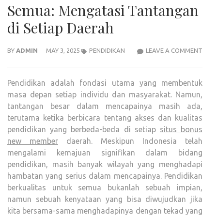
Semua: Mengatasi Tantangan
di Setiap Daerah
PEND
BY
ADMIN
MAY 3, 2025
PENDIDIKAN
LEAVE A COMMENT
BERK
UNT
Pendidikan adalah fondasi utama yang membentuk
SEM
masa depan setiap individu dan masyarakat. Namun,
MEN
tantangan besar dalam mencapainya masih ada,
TAN
terutama ketika berbicara tentang akses dan kualitas
DI
pendidikan yang berbeda-beda di setiap
situs bonus
SETI
new member
daerah. Meskipun Indonesia telah
DAE
mengalami kemajuan signifikan dalam bidang
pendidikan, masih banyak wilayah yang menghadapi
hambatan yang serius dalam mencapainya. Pendidikan
berkualitas untuk semua bukanlah sebuah impian,
namun sebuah kenyataan yang bisa diwujudkan jika
kita bersama-sama menghadapinya dengan tekad yang