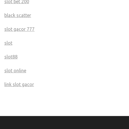
slot bet 200
black scatter
slot gacor 777
slot
slot88
slot online
link slot gacor