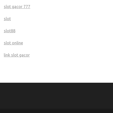
slot gacor 777
slot
slot88
slot online
link slot gacor