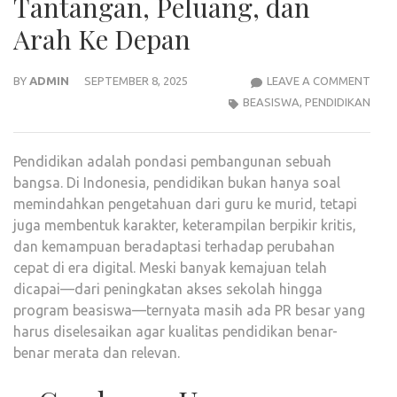
Tantangan, Peluang, dan
Arah Ke Depan
PEND
BY
ADMIN
SEPTEMBER 8, 2025
LEAVE A COMMENT
DI
BEASISWA
,
PENDIDIKAN
INDO
TAN
Pendidikan adalah pondasi pembangunan sebuah
PELU
bangsa. Di Indonesia, pendidikan bukan hanya soal
DAN
memindahkan pengetahuan dari guru ke murid, tetapi
ARA
juga membentuk karakter, keterampilan berpikir kritis,
KE
dan kemampuan beradaptasi terhadap perubahan
DEP
cepat di era digital. Meski banyak kemajuan telah
dicapai—dari peningkatan akses sekolah hingga
program beasiswa—ternyata masih ada PR besar yang
harus diselesaikan agar kualitas pendidikan benar-
benar merata dan relevan.