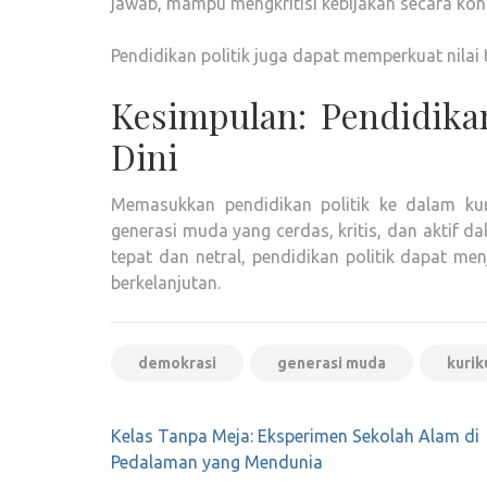
jawab, mampu mengkritisi kebijakan secara kon
Pendidikan politik juga dapat memperkuat nila
Kesimpulan: Pendidikan
Dini
Memasukkan pendidikan politik ke dalam ku
generasi muda yang cerdas, kritis, dan aktif
tepat dan netral, pendidikan politik dapat m
berkelanjutan.
demokrasi
generasi muda
kurik
Post
Kelas Tanpa Meja: Eksperimen Sekolah Alam di
navigation
Pedalaman yang Mendunia