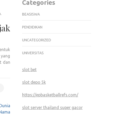
Categories
.
BEASISWA
jak
PENDIDIKAN
UNCATEGORIZED
entuk
UNIVERSITAS
 yang
t dan
slot bet
slot depo 5k
https://epbasketballrefs.com/
 Dunia
slot server thailand super gacor
 Nama