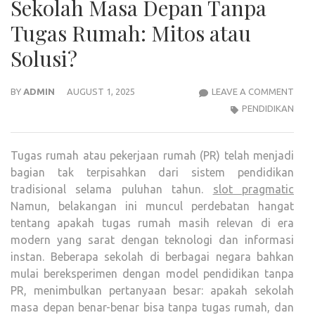
Sekolah Masa Depan Tanpa
Tugas Rumah: Mitos atau
Solusi?
SEK
BY
ADMIN
AUGUST 1, 2025
LEAVE A COMMENT
MAS
PENDIDIKAN
DEP
TAN
Tugas rumah atau pekerjaan rumah (PR) telah menjadi
TUG
bagian tak terpisahkan dari sistem pendidikan
RUM
tradisional selama puluhan tahun.
slot pragmatic
MIT
Namun, belakangan ini muncul perdebatan hangat
ATA
tentang apakah tugas rumah masih relevan di era
SOLU
modern yang sarat dengan teknologi dan informasi
instan. Beberapa sekolah di berbagai negara bahkan
mulai bereksperimen dengan model pendidikan tanpa
PR, menimbulkan pertanyaan besar: apakah sekolah
masa depan benar-benar bisa tanpa tugas rumah, dan