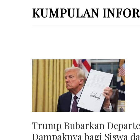
Skip
KUMPULAN INFOR
to
content
(Press
Enter)
Trump Bubarkan Departe
Dampaknya bagi Siswa d