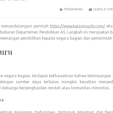
PENDIDIKAN
LEAVE A CO
ah menandatangani perintah
https://www.kaisonsushi.com/
ekse
bubaran Departemen Pendidikan AS. Langkah ini merupakan b
ewenangan pendidikan kepada negara bagian dan pemerintah l
Guru
e negara bagian, terdapat kekhawatiran bahwa ketimpangan 
 dengan sumber daya terbatas mungkin kesulitan menyed
ri keluarga berpenghasilan rendah atau komunitas minoritas.
wa
antuan keuangan mahasiswa, termasuk pinjaman dan beas