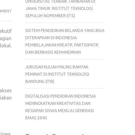
UNIVERSITAS TERBAIK TAMBAHAN DI
JAWA TIMUR: INSTITUT TEKNOLOGI
TRUMP
MMENT
SEPULUH NOPEMBER (ITS)
BUBARKAN
DEPARTEMEN
SISTEM PENDIDIKAN BELANDA YANG BISA
kutif
PENDIDIKAN
DITERAPKAN DI INDONESIA:
agian
AS!
PEMBELAJARAN KREATIF, PARTISIPATIF,
okal.
APA
DAN BERBASIS KEMANDIRIAN
DAMPAKNYA
BAGI
JURUSAN KULIAH PALING BANYAK
SISWA
PEMINAT DI INSTITUT TEKNOLOGI
DAN
BANDUNG (ITB)
GURU?
akses
DIGITALISASI PENDIDIKAN INDONESIA:
iakan
MENINGKATKAN KREATIVITAS DAN
KESIAPAN SISWA MENUJU GENERASI
EMAS 2045
iswa.