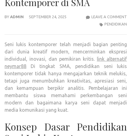
Kontemporer di SMA
PEND
BY
ADMIN
SEPTEMBER 24, 2025
LEAVE A COMMENT
SENI
PENDIDIKAN
LUKI
KON
Seni lukis kontemporer telah menjadi bagian penting
DI
dari dunia kreatif modern, mencerminkan ekspresi
SMA
individual, inovasi, dan pemikiran kritis.
link alternatif
neymar88
Di tingkat SMA, pendidikan seni lukis
kontemporer tidak hanya mengajarkan teknik melukis,
tetapi juga menumbuhkan kreativitas, apresiasi seni,
dan kemampuan berpikir analitis. Pembelajaran ini
membantu siswa memahami perkembangan seni
modern dan bagaimana karya seni dapat menjadi
media komunikasi yang kuat.
Konsep Dasar Pendidikan