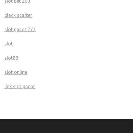
slot bet 200
black scatter
slot gacor 777
slot
slot88
slot online
link slot gacor