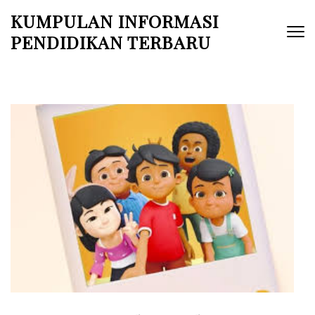
Skip
KUMPULAN INFORMASI
to
PENDIDIKAN TERBARU
content
(Press
Enter)