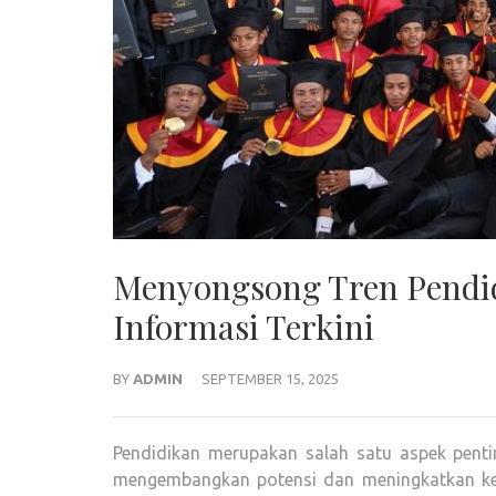
Menyongsong Tren Pendid
Informasi Terkini
BY
ADMIN
SEPTEMBER 15, 2025
Pendidikan merupakan salah satu aspek penti
mengembangkan potensi dan meningkatkan kema