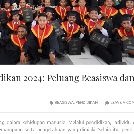
ikan 2024: Peluang Beasiswa da
BEASISWA
,
PENDIDIKAN
LEAVE A CO
ng dalam kehidupan manusia. Melalui pendidikan, individu 
mpuan serta pengetahuan yang dimiliki. Selain itu, pendi