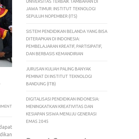
UNIVERSITAS TERBAIK TAMBAHAN DI
JAWA TIMUR: INSTITUT TEKNOLOGI
SEPULUH NOPEMBER (ITS)
SISTEM PENDIDIKAN BELANDA YANG BISA
DITERAPKAN DI INDONESIA:
PEMBELAJARAN KREATIF, PARTISIPATIF,
DAN BERBASIS KEMANDIRIAN
JURUSAN KULIAH PALING BANYAK
PEMINAT DI INSTITUT TEKNOLOGI
n
BANDUNG (ITB)
DIGITALISASI PENDIDIKAN INDONESIA:
MENYONGSONG
MMENT
MENINGKATKAN KREATIVITAS DAN
TREN
KESIAPAN SISWA MENUJU GENERASI
PENDIDIKAN
EMAS 2045
dapat
2024:
dikan
PELUANG