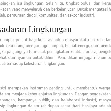
gkan isu lingkungan. Selain itu, tingkat polusi dan keru
tan yang menyeluruh dan berkelanjutan. Untuk mengatasi hal
h, perguruan tinggi, komunitas, dan sektor industri.
sadaran Lingkungan
ampak positif bagi kualitas hidup masyarakat dan keberlan
lebih cenderung mengurangi sampah, hemat energi, dan mend
ngka panjangnya termasuk peningkatan kualitas udara, pengel
sehat dan nyaman untuk dihuni. Pendidikan ini juga menumb
li terhadap kelestarian lingkungan.
dustri merupakan instrumen penting untuk membentuk warga
f dalam menjaga keberlanjutan lingkungan. Dengan pendekatan
apangan, kampanye publik, dan kolaborasi industri, masya
p lingkungan dalam kehidupan sehari-hari. Hasilnya adalah