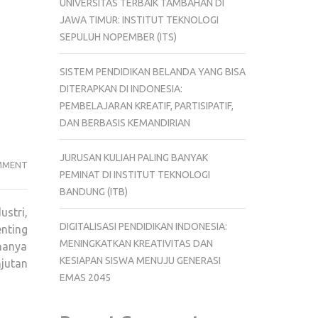
UNIVERSITAS TERBAIK TAMBAHAN DI
JAWA TIMUR: INSTITUT TEKNOLOGI
SEPULUH NOPEMBER (ITS)
SISTEM PENDIDIKAN BELANDA YANG BISA
DITERAPKAN DI INDONESIA:
PEMBELAJARAN KREATIF, PARTISIPATIF,
DAN BERBASIS KEMANDIRIAN
JURUSAN KULIAH PALING BANYAK
PENDIDIKAN
MMENT
PEMINAT DI INSTITUT TEKNOLOGI
KESADARAN
BANDUNG (ITB)
LINGKUNGAN
ustri,
DI
DIGITALISASI PENDIDIKAN INDONESIA:
nting
KOTA
MENINGKATKAN KREATIVITAS DAN
hanya
INDUSTRI
KESIAPAN SISWA MENUJU GENERASI
jutan
EMAS 2045