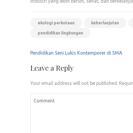
industri yang lebih bersih, sehat, dan berkelan
ekologi perkotaan
keberlanjutan
pendidikan lingkungan
Post
Pendidikan Seni Lukis Kontemporer di SMA
navigation
Leave a Reply
Your email address will not be published.
Requir