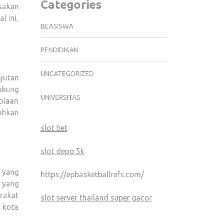
Categories
sakan
 ini,
BEASISWA
PENDIDIKAN
UNCATEGORIZED
jutan
ukung
UNIVERSITAS
olaan
uhkan
slot bet
slot depo 5k
 yang
https://epbasketballrefs.com/
 yang
rakat
slot server thailand super gacor
 kota