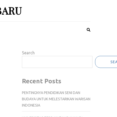
BARU
Search
SE
Recent Posts
PENTINGNYA PENDIDIKAN SENI DAN
BUDAYA UNTUK MELESTARIKAN WARISAN
INDONESIA