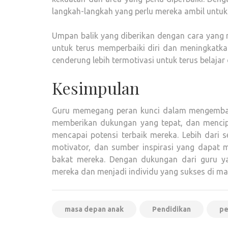
langkah-langkah yang perlu mereka ambil untuk
Umpan balik yang diberikan dengan cara yan
untuk terus memperbaiki diri dan meningkat
cenderung lebih termotivasi untuk terus belaja
Kesimpulan
Guru memegang peran kunci dalam mengemban
memberikan dukungan yang tepat, dan menci
mencapai potensi terbaik mereka. Lebih dari 
motivator, dan sumber inspirasi yang dapat
bakat mereka. Dengan dukungan dari guru ya
mereka dan menjadi individu yang sukses di ma
masa depan anak
Pendidikan
pe