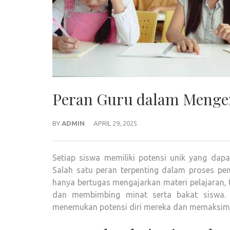
Peran Guru dalam Menge
BY
ADMIN
APRIL 29, 2025
Setiap siswa memiliki potensi unik yang dap
Salah satu peran terpenting dalam proses pe
hanya bertugas mengajarkan materi pelajaran, 
dan membimbing minat serta bakat siswa.
menemukan potensi diri mereka dan memaksi