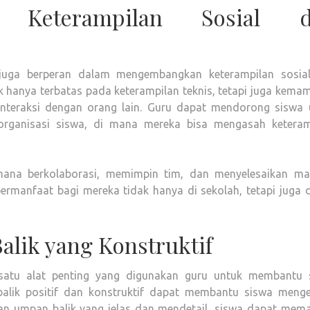
 Keterampilan Sosial d
u juga berperan dalam mengembangkan keterampilan sosia
k hanya terbatas pada keterampilan teknis, tetapi juga kema
interaksi dengan orang lain. Guru dapat mendorong siswa 
 organisasi siswa, di mana mereka bisa mengasah keteram
imana berkolaborasi, memimpin tim, dan menyelesaikan ma
ermanfaat bagi mereka tidak hanya di sekolah, tetapi juga 
lik yang Konstruktif
 satu alat penting yang digunakan guru untuk membantu 
lik positif dan konstruktif dapat membantu siswa menge
gan umpan balik yang jelas dan mendetail, siswa dapat mem