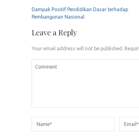
Post
Dampak Positif Pendidikan Dasar terhadap
navigation
Pembangunan Nasional
Leave a Reply
Your email address will not be published.
Requir