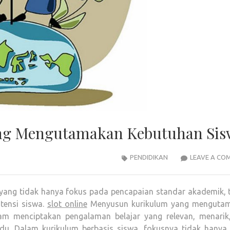
ng Mengutamakan Kebutuhan Sis
PENDIDIKAN
LEAVE A CO
 yang tidak hanya fokus pada pencapaian standar akademik, t
tensi siswa.
slot online
Menyusun kurikulum yang menguta
am menciptakan pengalaman belajar yang relevan, menarik
u. Dalam kurikulum berbasis siswa, fokusnya tidak hanya