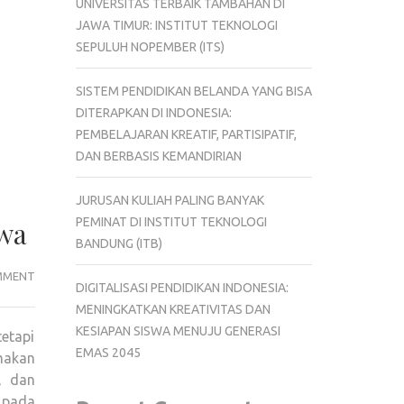
UNIVERSITAS TERBAIK TAMBAHAN DI
JAWA TIMUR: INSTITUT TEKNOLOGI
SEPULUH NOPEMBER (ITS)
SISTEM PENDIDIKAN BELANDA YANG BISA
DITERAPKAN DI INDONESIA:
PEMBELAJARAN KREATIF, PARTISIPATIF,
DAN BERBASIS KEMANDIRIAN
JURUSAN KULIAH PALING BANYAK
PEMINAT DI INSTITUT TEKNOLOGI
wa
BANDUNG (ITB)
MENYUSUN
MMENT
DIGITALISASI PENDIDIKAN INDONESIA:
KURIKULUM
MENINGKATKAN KREATIVITAS DAN
YANG
KESIAPAN SISWA MENUJU GENERASI
etapi
MENGUTAMAKAN
EMAS 2045
makan
KEBUTUHAN
, dan
SISWA
 pada