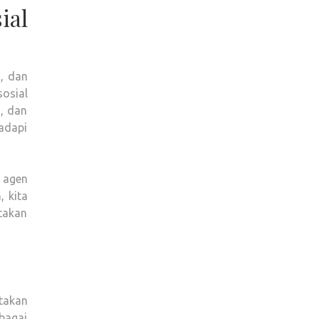
ial
, dan
sosial
n, dan
adapi
i agen
 kita
takan
takan
bagai