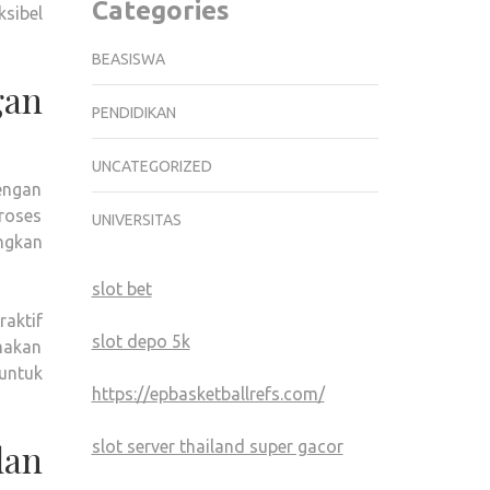
Categories
sibel
BEASISWA
gan
PENDIDIKAN
UNCATEGORIZED
engan
roses
UNIVERSITAS
ngkan
slot bet
aktif
slot depo 5k
makan
untuk
https://epbasketballrefs.com/
dan
slot server thailand super gacor