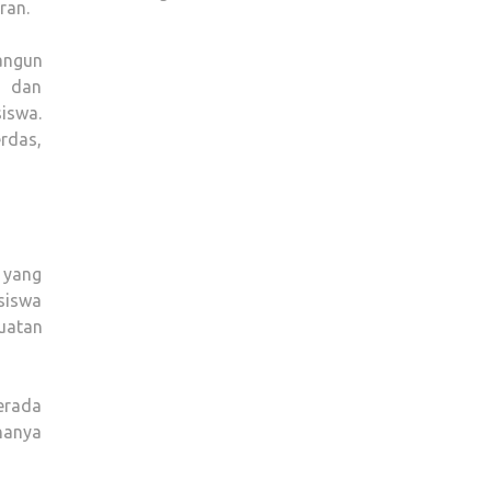
ran.
bangun
, dan
iswa.
erdas,
 yang
 siswa
uatan
erada
 hanya