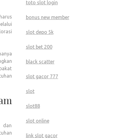
toto slot login
harus
bonus new member
lalui
orasi
slot depo 5k
slot bet 200
 hanya
ngkan
black scatter
bakat
tuhan
slot gacor 777
slot
lam
slot88
slot online
r dan
tuhan
link slot gacor