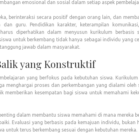
bangan emosional dan sosial dalam setiap aspek pembelaja
eka, berinteraksi secara positif dengan orang lain, dan mem
an guru. Pendidikan karakter, keterampilan komunikasi
arus diperhatikan dalam menyusun kurikulum berbasis s
siswa untuk berkembang tidak hanya sebagai individu yang c
bertanggung jawab dalam masyarakat.
alik yang Konstruktif
pembelajaran yang berfokus pada kebutuhan siswa. Kurikulum
i juga menghargai proses dan perkembangan yang dialami oleh
baik memberikan kesempatan bagi siswa untuk memahami kek
at penting dalam membantu siswa memahami di mana mereka b
baiki. Evaluasi yang berbasis pada kemajuan individu, bukan
wa untuk terus berkembang sesuai dengan kebutuhan mereka.