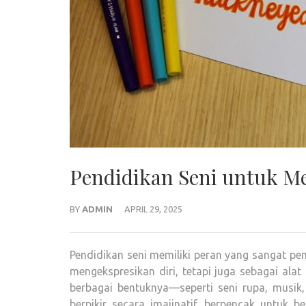
Pendidikan Seni untuk M
BY
ADMIN
APRIL 29, 2025
Pendidikan seni memiliki peran yang sangat p
mengekspresikan diri, tetapi juga sebagai al
berbagai bentuknya—seperti seni rupa, musik
berpikir secara imajinatif, berpencak untuk b