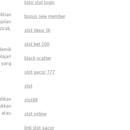
toto slot login
litian
bonus new member
pilan
strak,
slot depo 5k
slot bet 200
demik
ajari
black scatter
 yang
.
slot gacor 777
slot
dikan
slot88
ukkan
 atau
slot online
link slot gacor