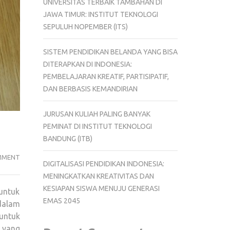
UNIVERSITAS TERBAIK TAMBAHAN DI
JAWA TIMUR: INSTITUT TEKNOLOGI
SEPULUH NOPEMBER (ITS)
SISTEM PENDIDIKAN BELANDA YANG BISA
DITERAPKAN DI INDONESIA:
PEMBELAJARAN KREATIF, PARTISIPATIF,
DAN BERBASIS KEMANDIRIAN
JURUSAN KULIAH PALING BANYAK
PEMINAT DI INSTITUT TEKNOLOGI
BANDUNG (ITB)
PENDIDIKAN
MMENT
DIGITALISASI PENDIDIKAN INDONESIA:
SENI
MENINGKATKAN KREATIVITAS DAN
UNTUK
KESIAPAN SISWA MENUJU GENERASI
untuk
MENGEMBANGKAN
EMAS 2045
dalam
KREATIVITAS
untuk
ANAK
s yang