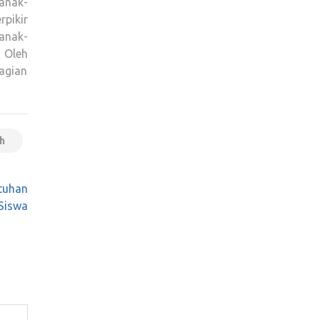
anak-
pikir
 anak-
. Oleh
agian
h
tuhan
Siswa