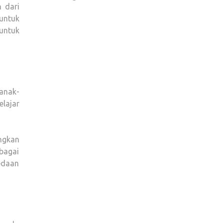
 dari
untuk
untuk
anak-
elajar
ngkan
ebagai
edaan