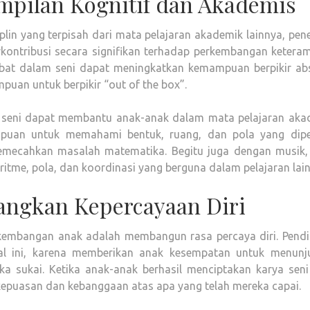
mpilan Kognitif dan Akademis
plin yang terpisah dari mata pelajaran akademik lainnya, pene
ontribusi secara signifikan terhadap perkembangan keteram
erlibat dalam seni dapat meningkatkan kemampuan berpikir ab
an untuk berpikir “out of the box”.
lui seni dapat membantu anak-anak dalam mata pelajaran aka
mpuan untuk memahami bentuk, ruang, dan pola yang dipel
emecahkan masalah matematika. Begitu juga dengan musik,
me, pola, dan koordinasi yang berguna dalam pelajaran lain
ngkan Kepercayaan Diri
rkembangan anak adalah membangun rasa percaya diri. Pendi
l ini, karena memberikan anak kesempatan untuk menunj
sukai. Ketika anak-anak berhasil menciptakan karya seni
kepuasan dan kebanggaan atas apa yang telah mereka capai.