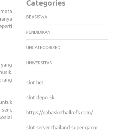
Categories
 mata
BEASISWA
hanya
perti
PENDIDIKAN
UNCATEGORIZED
UNIVERSITAS
 yang
usik.
 orang
slot bet
slot depo 5k
untuk
 seni,
https://epbasketballrefs.com/
osial
slot server thailand super gacor