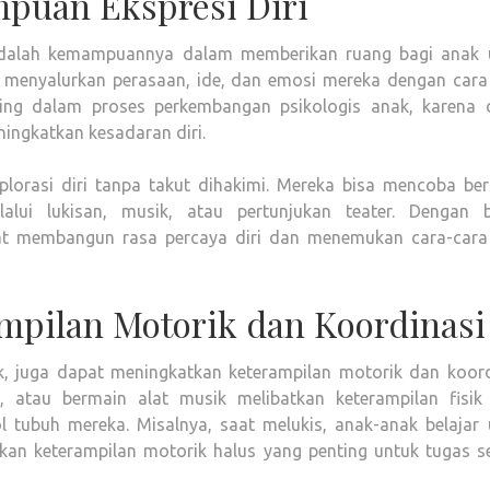
puan Ekspresi Diri
adalah kemampuannya dalam memberikan ruang bagi anak 
at menyalurkan perasaan, ide, dan emosi mereka dengan cara
nting dalam proses perkembangan psikologis anak, karena 
ngkatkan kesadaran diri.
orasi diri tanpa takut dihakimi. Mereka bisa mencoba ber
lui lukisan, musik, atau pertunjukan teater. Dengan b
pat membangun rasa percaya diri dan menemukan cara-cara
mpilan Motorik dan Koordinasi
k, juga dapat meningkatkan keterampilan motorik dan koord
s, atau bermain alat musik melibatkan keterampilan fisik
ubuh mereka. Misalnya, saat melukis, anak-anak belajar 
n keterampilan motorik halus yang penting untuk tugas se