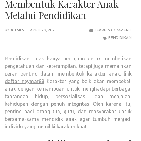
Membentuk Karakter Anak
Melalui Pendidikan
MEM
BY
ADMIN
APRIL 29, 2025
LEAVE A COMMENT
KAR
PENDIDIKAN
ANA
MELA
Pendidikan tidak hanya bertujuan untuk memberikan
PEND
pengetahuan dan keterampilan, tetapi juga memainkan
peran penting dalam membentuk karakter anak.
link
daftar neymar88
Karakter yang baik akan membekali
anak dengan kemampuan untuk menghadapi berbagai
tantangan hidup, bersosialisasi, dan menjalani
kehidupan dengan penuh integritas. Oleh karena itu,
penting bagi orang tua, guru, dan masyarakat untuk
bersama-sama mendidik anak agar tumbuh menjadi
individu yang memiliki karakter kuat.