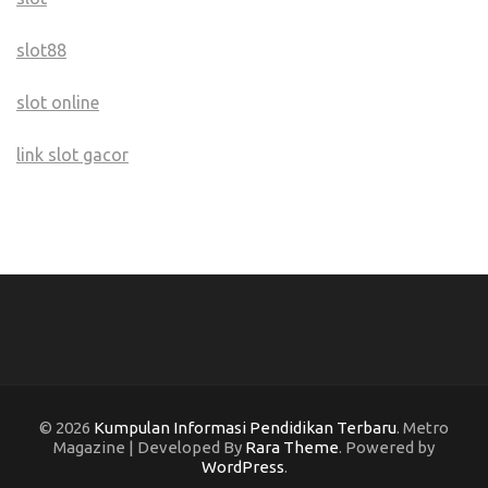
slot88
slot online
link slot gacor
© 2026
Kumpulan Informasi Pendidikan Terbaru
. Metro
Magazine | Developed By
Rara Theme
. Powered by
WordPress
.