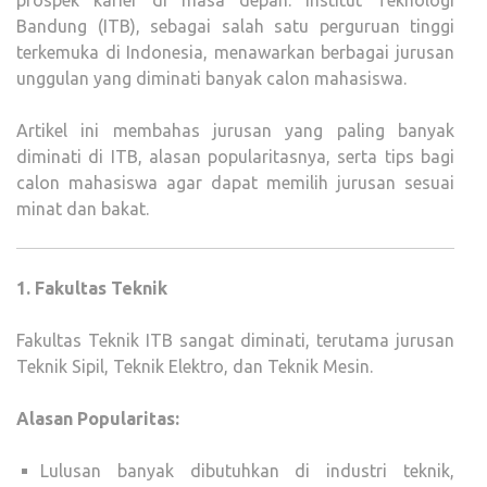
prospek karier di masa depan. Institut Teknologi
TEK
Bandung (ITB), sebagai salah satu perguruan tinggi
BAN
terkemuka di Indonesia, menawarkan berbagai jurusan
(ITB)
unggulan yang diminati banyak calon mahasiswa.
Artikel ini membahas jurusan yang paling banyak
diminati di ITB, alasan popularitasnya, serta tips bagi
calon mahasiswa agar dapat memilih jurusan sesuai
minat dan bakat.
1. Fakultas Teknik
Fakultas Teknik ITB sangat diminati, terutama jurusan
Teknik Sipil, Teknik Elektro, dan Teknik Mesin.
Alasan Popularitas:
Lulusan banyak dibutuhkan di industri teknik,