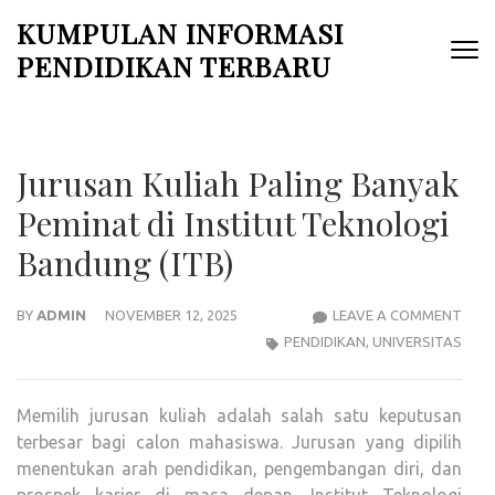
Skip
KUMPULAN INFORMASI
to
PENDIDIKAN TERBARU
content
(Press
Enter)
Jurusan Kuliah Paling Banyak
Peminat di Institut Teknologi
Bandung (ITB)
JUR
BY
ADMIN
NOVEMBER 12, 2025
LEAVE A COMMENT
KULI
PENDIDIKAN
,
UNIVERSITAS
PALI
BAN
Memilih jurusan kuliah adalah salah satu keputusan
PEM
terbesar bagi calon mahasiswa. Jurusan yang dipilih
DI
menentukan arah pendidikan, pengembangan diri, dan
INST