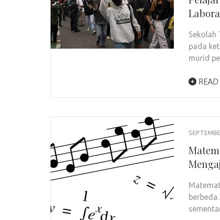
Labora
Sekolah 
pada ket
murid p
READ
SEPTEMBER
Matema
Mengaj
Matemati
berbeda.
sementa