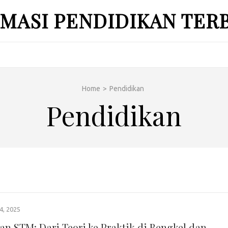
MASI PENDIDIKAN TER
Home
>
Pendidikan
Pendidikan
, 2025
ran STM: Dari Teori ke Praktik di Bengkel dan