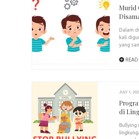
Murid 
Disama
Dalam du
kali dig
yang sa
READ
JULY 1, 20
Progra
di Lin
Bullying
lingkung