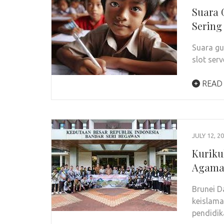
Suara 
Sering
Suara gu
slot ser
READ
JULY 12, 2
Kuriku
Agama 
Brunei D
keislam
pendidik