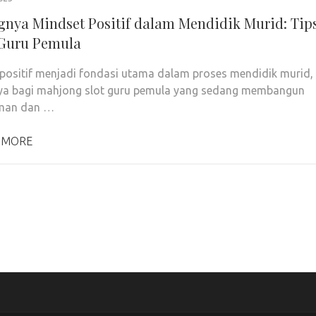
gnya Mindset Positif dalam Mendidik Murid: Tip
Guru Pemula
positif menjadi fondasi utama dalam proses mendidik murid,
ya bagi mahjong slot guru pemula yang sedang membangun
man dan …
 MORE