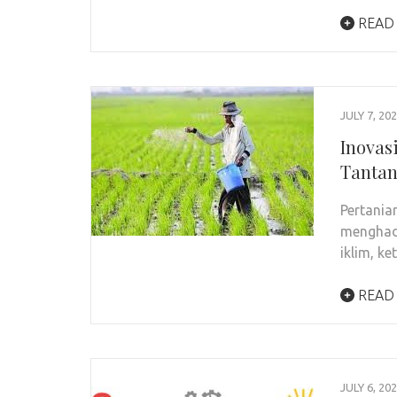
READ
JULY 7, 20
Inovas
Tantan
Pertania
menghada
iklim, k
READ
JULY 6, 20