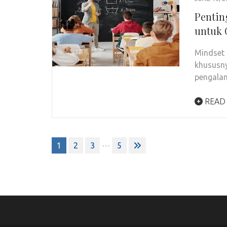
Pentin
untuk 
Mindset 
khususn
pengala
READ
Posts
…
1
2
3
5
pagination