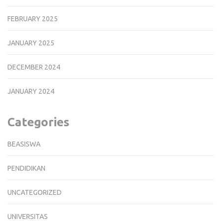
FEBRUARY 2025
JANUARY 2025
DECEMBER 2024
JANUARY 2024
Categories
BEASISWA
PENDIDIKAN
UNCATEGORIZED
UNIVERSITAS