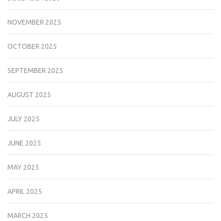
NOVEMBER 2025
OCTOBER 2025
SEPTEMBER 2025
AUGUST 2025
JULY 2025
JUNE 2025
MAY 2025
APRIL 2025
MARCH 2025