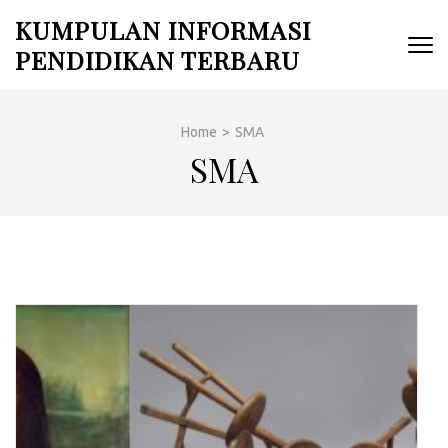
Skip
KUMPULAN INFORMASI
to
PENDIDIKAN TERBARU
content
(Press
Enter)
Home
>
SMA
SMA