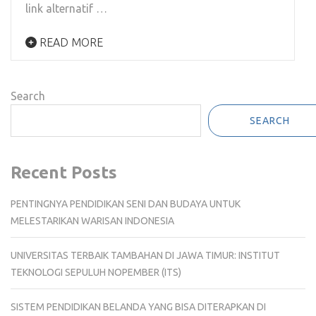
link alternatif …
READ MORE
Search
SEARCH
Recent Posts
PENTINGNYA PENDIDIKAN SENI DAN BUDAYA UNTUK
MELESTARIKAN WARISAN INDONESIA
UNIVERSITAS TERBAIK TAMBAHAN DI JAWA TIMUR: INSTITUT
TEKNOLOGI SEPULUH NOPEMBER (ITS)
SISTEM PENDIDIKAN BELANDA YANG BISA DITERAPKAN DI