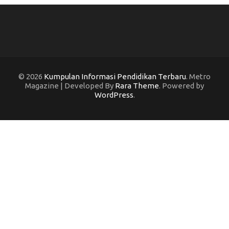
© 2026
Kumpulan Informasi Pendidikan Terbaru
. Metro
Magazine | Developed By
Rara Theme
. Powered by
WordPress
.