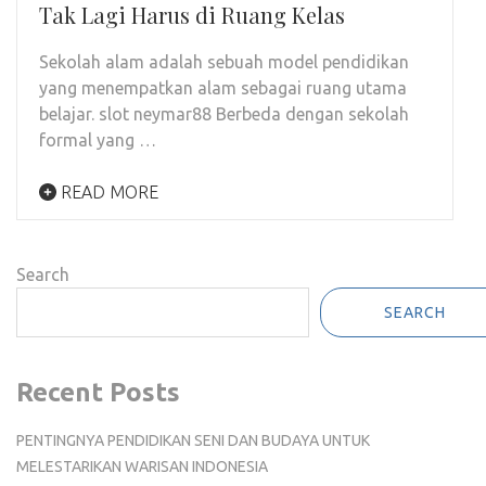
Tak Lagi Harus di Ruang Kelas
Sekolah alam adalah sebuah model pendidikan
yang menempatkan alam sebagai ruang utama
belajar. slot neymar88 Berbeda dengan sekolah
formal yang …
READ MORE
Search
SEARCH
Recent Posts
PENTINGNYA PENDIDIKAN SENI DAN BUDAYA UNTUK
MELESTARIKAN WARISAN INDONESIA