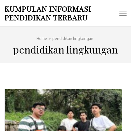
Skip
KUMPULAN INFORMASI
to
PENDIDIKAN TERBARU
content
(Press
Enter)
Home
>
pendidikan lingkungan
pendidikan lingkungan