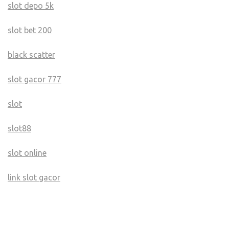
slot depo 5k
slot bet 200
black scatter
slot gacor 777
slot
slot88
slot online
link slot gacor