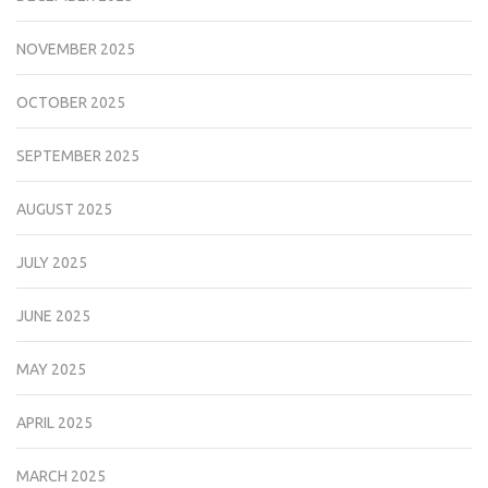
NOVEMBER 2025
OCTOBER 2025
SEPTEMBER 2025
AUGUST 2025
JULY 2025
JUNE 2025
MAY 2025
APRIL 2025
MARCH 2025