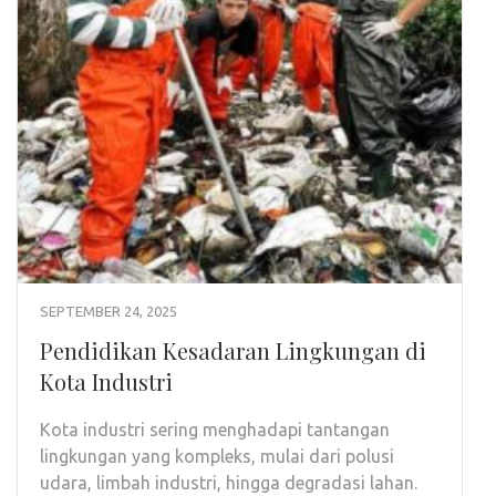
SEPTEMBER 24, 2025
Pendidikan Kesadaran Lingkungan di
Kota Industri
Kota industri sering menghadapi tantangan
lingkungan yang kompleks, mulai dari polusi
udara, limbah industri, hingga degradasi lahan.