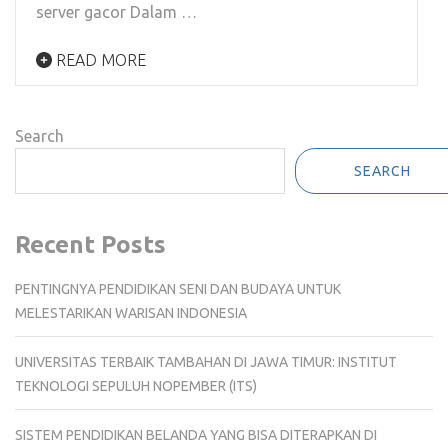
server gacor Dalam …
READ MORE
Search
SEARCH
Recent Posts
PENTINGNYA PENDIDIKAN SENI DAN BUDAYA UNTUK
MELESTARIKAN WARISAN INDONESIA
UNIVERSITAS TERBAIK TAMBAHAN DI JAWA TIMUR: INSTITUT
TEKNOLOGI SEPULUH NOPEMBER (ITS)
SISTEM PENDIDIKAN BELANDA YANG BISA DITERAPKAN DI