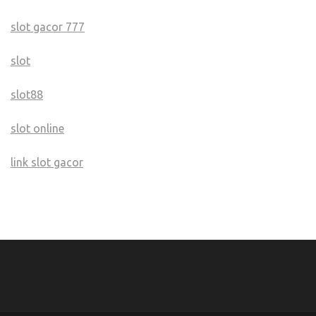
slot gacor 777
slot
slot88
slot online
link slot gacor