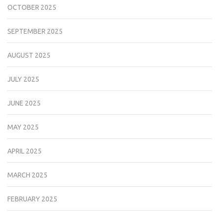
OCTOBER 2025
SEPTEMBER 2025
AUGUST 2025
JULY 2025
JUNE 2025
MAY 2025
APRIL 2025
MARCH 2025
FEBRUARY 2025