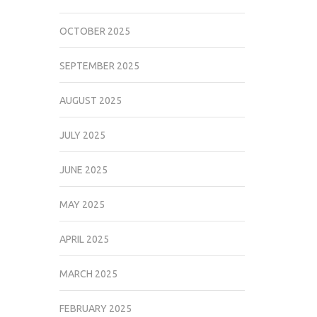
OCTOBER 2025
SEPTEMBER 2025
AUGUST 2025
JULY 2025
JUNE 2025
MAY 2025
APRIL 2025
MARCH 2025
FEBRUARY 2025