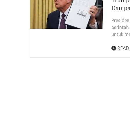
Dampak
Presiden
perintah
untuk m
READ