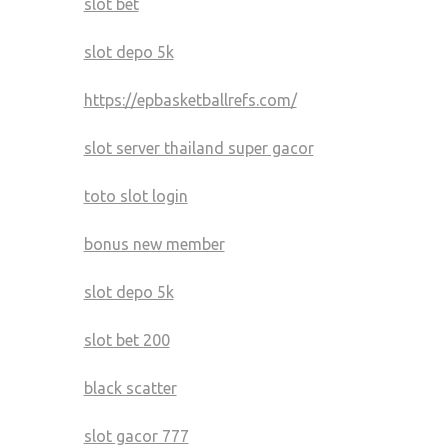
slot bet
slot depo 5k
https://epbasketballrefs.com/
slot server thailand super gacor
toto slot login
bonus new member
slot depo 5k
slot bet 200
black scatter
slot gacor 777