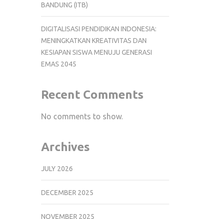
BANDUNG (ITB)
DIGITALISASI PENDIDIKAN INDONESIA:
MENINGKATKAN KREATIVITAS DAN
KESIAPAN SISWA MENUJU GENERASI
EMAS 2045
Recent Comments
No comments to show.
Archives
JULY 2026
DECEMBER 2025
NOVEMBER 2025