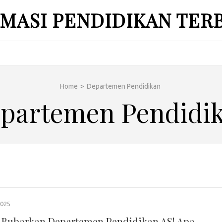
MASI PENDIDIKAN TER
Home
>
Departemen Pendidikan
partemen Pendidi
2025
Bubarkan Departemen Pendidikan AS! Apa