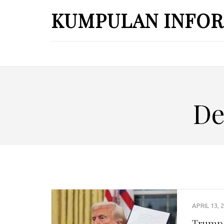
Skip
KUMPULAN INFOR
to
content
(Press
Enter)
De
APRIL 13, 
Trump 