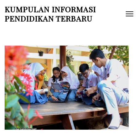
Skip
KUMPULAN INFORMASI
to
PENDIDIKAN TERBARU
content
(Press
Enter)