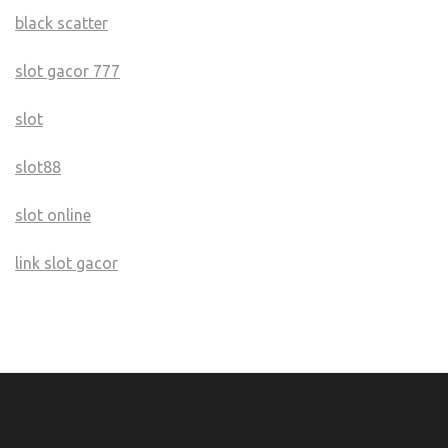
black scatter
slot gacor 777
slot
slot88
slot online
link slot gacor