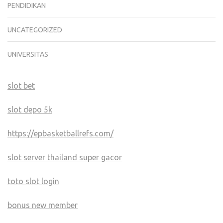
PENDIDIKAN
UNCATEGORIZED
UNIVERSITAS
slot bet
slot depo 5k
https://epbasketballrefs.com/
slot server thailand super gacor
toto slot login
bonus new member