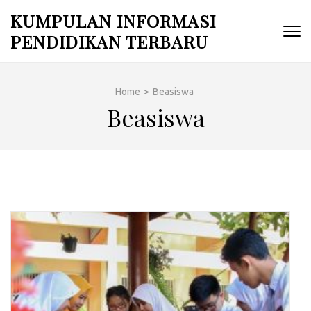
Skip
KUMPULAN INFORMASI
to
PENDIDIKAN TERBARU
content
(Press
Enter)
Home
>
Beasiswa
Beasiswa