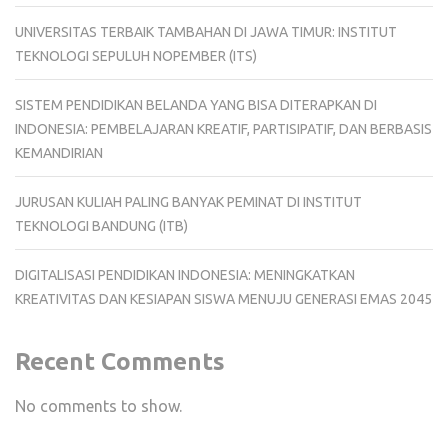
UNIVERSITAS TERBAIK TAMBAHAN DI JAWA TIMUR: INSTITUT
TEKNOLOGI SEPULUH NOPEMBER (ITS)
SISTEM PENDIDIKAN BELANDA YANG BISA DITERAPKAN DI
INDONESIA: PEMBELAJARAN KREATIF, PARTISIPATIF, DAN BERBASIS
KEMANDIRIAN
JURUSAN KULIAH PALING BANYAK PEMINAT DI INSTITUT
TEKNOLOGI BANDUNG (ITB)
DIGITALISASI PENDIDIKAN INDONESIA: MENINGKATKAN
KREATIVITAS DAN KESIAPAN SISWA MENUJU GENERASI EMAS 2045
Recent Comments
No comments to show.