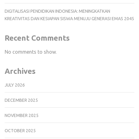
DIGITALISASI PENDIDIKAN INDONESIA: MENINGKATKAN
KREATIVITAS DAN KESIAPAN SISWA MENUJU GENERASI EMAS 2045
Recent Comments
No comments to show.
Archives
JULY 2026
DECEMBER 2025
NOVEMBER 2025
OCTOBER 2025