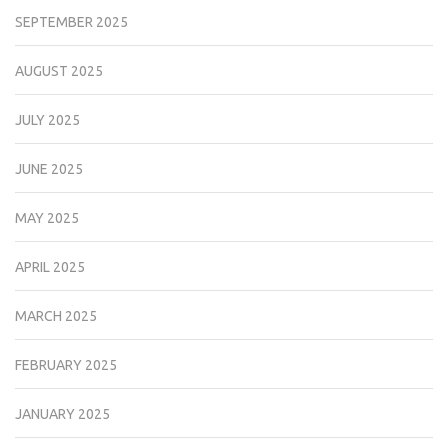
SEPTEMBER 2025
AUGUST 2025
JULY 2025
JUNE 2025
MAY 2025
APRIL 2025
MARCH 2025
FEBRUARY 2025
JANUARY 2025