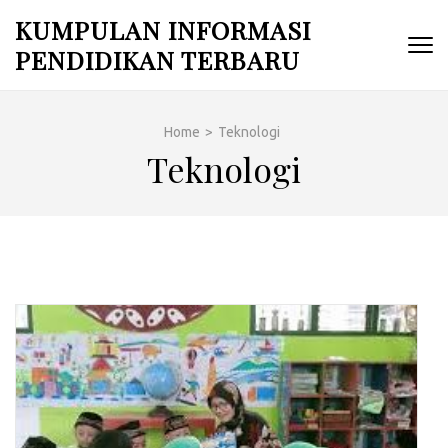
Skip
KUMPULAN INFORMASI
to
PENDIDIKAN TERBARU
content
(Press
Enter)
Home
>
Teknologi
Teknologi