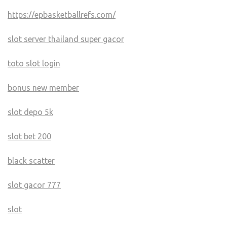
https://epbasketballrefs.com/
slot server thailand super gacor
toto slot login
bonus new member
slot depo 5k
slot bet 200
black scatter
slot gacor 777
slot