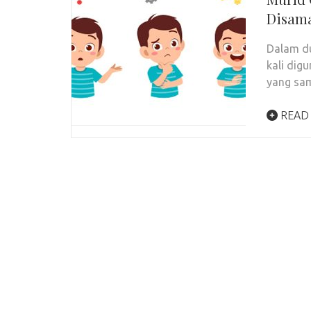
Disama
Dalam du
kali dig
yang sa
READ