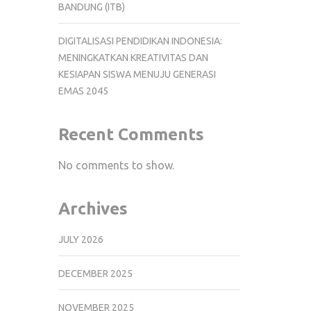
BANDUNG (ITB)
DIGITALISASI PENDIDIKAN INDONESIA:
MENINGKATKAN KREATIVITAS DAN
KESIAPAN SISWA MENUJU GENERASI
EMAS 2045
Recent Comments
No comments to show.
Archives
JULY 2026
DECEMBER 2025
NOVEMBER 2025