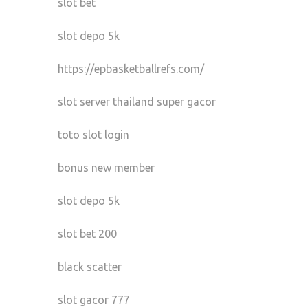
slot bet
slot depo 5k
https://epbasketballrefs.com/
slot server thailand super gacor
toto slot login
bonus new member
slot depo 5k
slot bet 200
black scatter
slot gacor 777