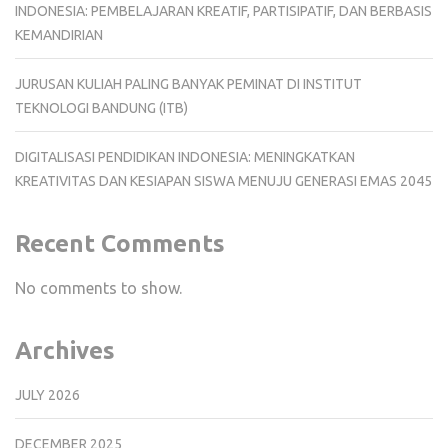
INDONESIA: PEMBELAJARAN KREATIF, PARTISIPATIF, DAN BERBASIS
KEMANDIRIAN
JURUSAN KULIAH PALING BANYAK PEMINAT DI INSTITUT
TEKNOLOGI BANDUNG (ITB)
DIGITALISASI PENDIDIKAN INDONESIA: MENINGKATKAN
KREATIVITAS DAN KESIAPAN SISWA MENUJU GENERASI EMAS 2045
Recent Comments
No comments to show.
Archives
JULY 2026
DECEMBER 2025