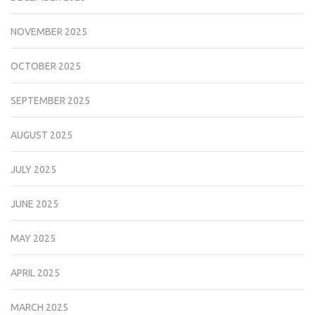
NOVEMBER 2025
OCTOBER 2025
SEPTEMBER 2025
AUGUST 2025
JULY 2025
JUNE 2025
MAY 2025
APRIL 2025
MARCH 2025