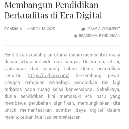
Membangun Pendidikan
Berkualitas di Era Digital
MEM
BY
ADMIN
MARCH 16, 2025
LEAVE A COMMENT
PEND
BEASISWA
,
PENDIDIKAN
BERK
DI
Pendidikan adalah pilar utama dalam membentuk masa
ERA
depan setiap individu dan bangsa. Di era digital ini,
DIGI
tantangan dan peluang dalam dunia pendidikan
semakin
https://o2bbq.com/
berkembang pesat.
Dengan kemajuan teknologi, pendidikan tak lagi
terbatas pada ruang kelas konvensional. Sebaliknya,
dunia pendidikan kini memasuki era baru yang
membawa perubahan signifikan, memungkinkan kita
untuk memanfaatkan sumber daya digital dalam
meningkatkan kualitas pembelajaran.