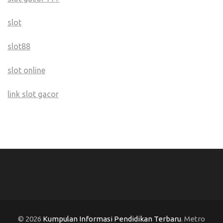
slot
slot88
slot online
link slot gacor
© 2026
Kumpulan Informasi Pendidikan Terbaru
. Metro