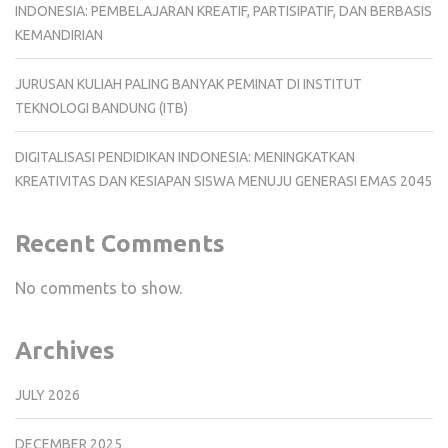
INDONESIA: PEMBELAJARAN KREATIF, PARTISIPATIF, DAN BERBASIS
KEMANDIRIAN
JURUSAN KULIAH PALING BANYAK PEMINAT DI INSTITUT
TEKNOLOGI BANDUNG (ITB)
DIGITALISASI PENDIDIKAN INDONESIA: MENINGKATKAN
KREATIVITAS DAN KESIAPAN SISWA MENUJU GENERASI EMAS 2045
Recent Comments
No comments to show.
Archives
JULY 2026
DECEMBER 2025