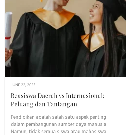
JUNE 22, 2025
Beasiswa Daerah vs Internasional:
Peluang dan Tantangan
Pendidikan adalah salah satu aspek penting
dalam pembangunan sumber daya manusia.
Namun, tidak semua siswa atau mahasiswa