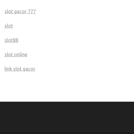
slot gacor 777
slot
slot88
slot online
link slot gacor