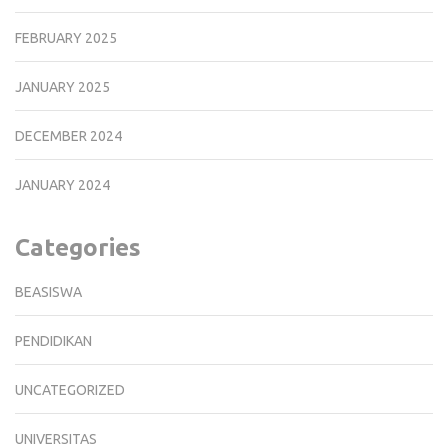
FEBRUARY 2025
JANUARY 2025
DECEMBER 2024
JANUARY 2024
Categories
BEASISWA
PENDIDIKAN
UNCATEGORIZED
UNIVERSITAS