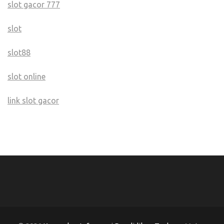
slot gacor 777
slot
slot88
slot online
link slot gacor