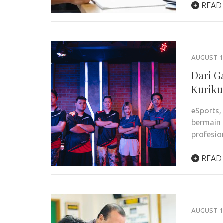
READ
AUGUST 1,
Dari G
Kuriku
eSports,
bermain 
profesio
READ
AUGUST 1,