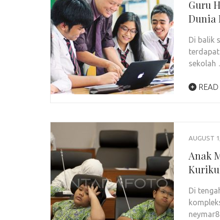
Guru H
Dunia 
Di balik
terdapat
sekolah
READ
AUGUST 1,
Anak M
Kurik
Di tenga
kompleks
neymar88