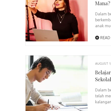
Mana?
Dalam be
berkemba
anak mud
READ
AUGUST 1,
Belaja
Sekola
Dalam be
telah me
kalangan