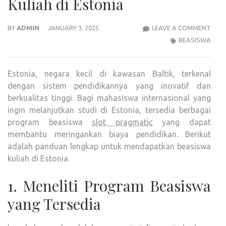
Kuliah di Estonia
CAR
BY
ADMIN
JANUARY 3, 2025
LEAVE A COMMENT
MEN
BEASISWA
BEA
KULI
Estonia, negara kecil di kawasan Baltik, terkenal
DI
dengan sistem pendidikannya yang inovatif dan
EST
berkualitas tinggi. Bagi mahasiswa internasional yang
ingin melanjutkan studi di Estonia, tersedia berbagai
program beasiswa
slot pragmatic
yang dapat
membantu meringankan biaya pendidikan. Berikut
adalah panduan lengkap untuk mendapatkan beasiswa
kuliah di Estonia.
1. Meneliti Program Beasiswa
yang Tersedia