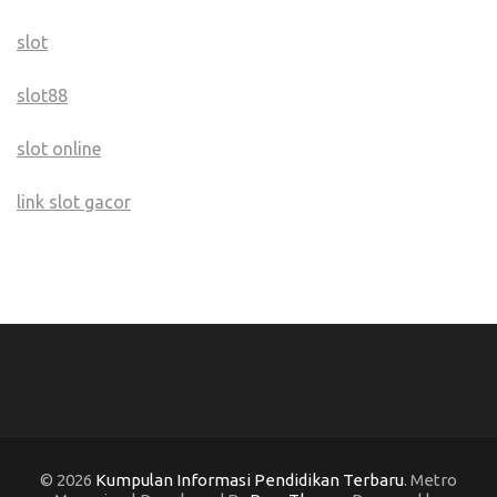
slot
slot88
slot online
link slot gacor
© 2026
Kumpulan Informasi Pendidikan Terbaru
. Metro