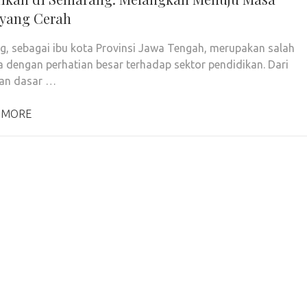
yang Cerah
, sebagai ibu kota Provinsi Jawa Tengah, merupakan salah
a dengan perhatian besar terhadap sektor pendidikan. Dari
kan dasar …
 MORE