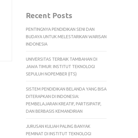
Recent Posts
PENTINGNYA PENDIDIKAN SENI DAN
BUDAYA UNTUK MELESTARIKAN WARISAN
INDONESIA
UNIVERSITAS TERBAIK TAMBAHAN DI
JAWA TIMUR: INSTITUT TEKNOLOGI
SEPULUH NOPEMBER (ITS)
SISTEM PENDIDIKAN BELANDA YANG BISA
DITERAPKAN DI INDONESIA:
PEMBELAJARAN KREATIF, PARTISIPATIF,
DAN BERBASIS KEMANDIRIAN
JURUSAN KULIAH PALING BANYAK
PEMINAT DI INSTITUT TEKNOLOGI