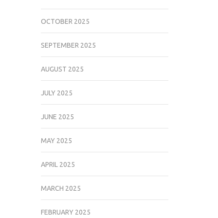
OCTOBER 2025
SEPTEMBER 2025
AUGUST 2025
JULY 2025
JUNE 2025
MAY 2025
APRIL 2025
MARCH 2025
FEBRUARY 2025