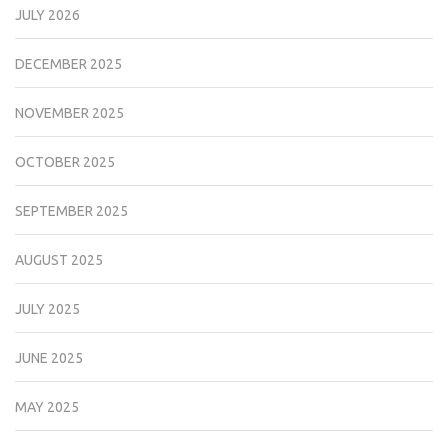
JULY 2026
DECEMBER 2025
NOVEMBER 2025
OCTOBER 2025
SEPTEMBER 2025
AUGUST 2025
JULY 2025
JUNE 2025
MAY 2025