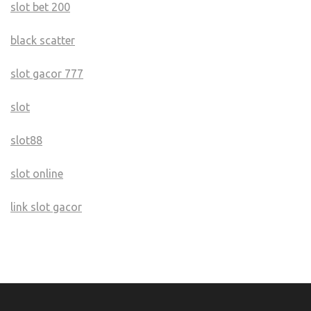
slot bet 200
black scatter
slot gacor 777
slot
slot88
slot online
link slot gacor