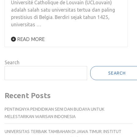
Université Catholique de Louvain (UCLouvain)
adalah salah satu universitas tertua dan paling
prestisius di Belgia. Berdiri sejak tahun 1425,
universitas …
READ MORE
Search
SEARCH
Recent Posts
PENTINGNYA PENDIDIKAN SENI DAN BUDAYA UNTUK
MELESTARIKAN WARISAN INDONESIA
UNIVERSITAS TERBAIK TAMBAHAN DI JAWA TIMUR: INSTITUT