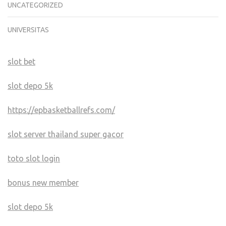
UNCATEGORIZED
UNIVERSITAS
slot bet
slot depo 5k
https://epbasketballrefs.com/
slot server thailand super gacor
toto slot login
bonus new member
slot depo 5k