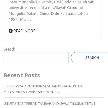
Inner Mongolia University (IMU) adalah salah satu
universitas terkemuka di Wilayah Otonomi
Mongolia Dalam, China. Didirikan pada tahun
1957, IMU …
READ MORE
Search
SEARCH
Recent Posts
PENTINGNYA PENDIDIKAN SENI DAN BUDAYA UNTUK
MELESTARIKAN WARISAN INDONESIA
UNIVERSITAS TERBAIK TAMBAHAN DI JAWA TIMUR: INSTITUT