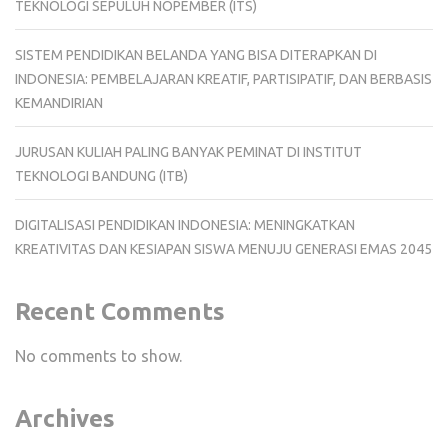
TEKNOLOGI SEPULUH NOPEMBER (ITS)
SISTEM PENDIDIKAN BELANDA YANG BISA DITERAPKAN DI
INDONESIA: PEMBELAJARAN KREATIF, PARTISIPATIF, DAN BERBASIS
KEMANDIRIAN
JURUSAN KULIAH PALING BANYAK PEMINAT DI INSTITUT
TEKNOLOGI BANDUNG (ITB)
DIGITALISASI PENDIDIKAN INDONESIA: MENINGKATKAN
KREATIVITAS DAN KESIAPAN SISWA MENUJU GENERASI EMAS 2045
Recent Comments
No comments to show.
Archives