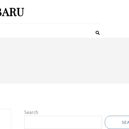
BARU
Search
SE