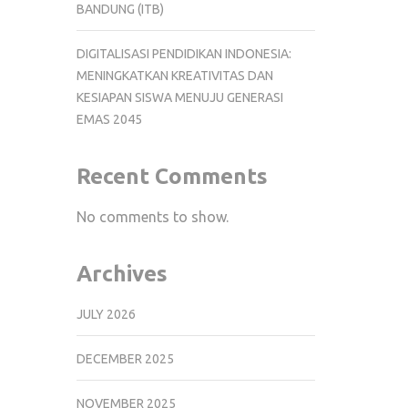
BANDUNG (ITB)
DIGITALISASI PENDIDIKAN INDONESIA:
MENINGKATKAN KREATIVITAS DAN
KESIAPAN SISWA MENUJU GENERASI
EMAS 2045
Recent Comments
No comments to show.
Archives
JULY 2026
DECEMBER 2025
NOVEMBER 2025