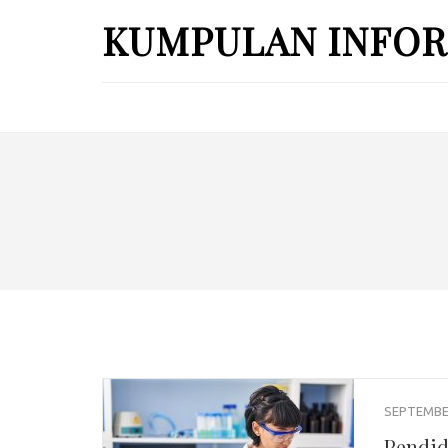
Skip
KUMPULAN INFOR
to
content
(Press
Enter)
SEPTEMBER
Pendid