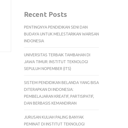
Recent Posts
PENTINGNYA PENDIDIKAN SENI DAN
BUDAYA UNTUK MELESTARIKAN WARISAN
INDONESIA
UNIVERSITAS TERBAIK TAMBAHAN DI
JAWA TIMUR: INSTITUT TEKNOLOGI
SEPULUH NOPEMBER (ITS)
SISTEM PENDIDIKAN BELANDA YANG BISA
DITERAPKAN DI INDONESIA:
PEMBELAJARAN KREATIF, PARTISIPATIF,
DAN BERBASIS KEMANDIRIAN
JURUSAN KULIAH PALING BANYAK
PEMINAT DI INSTITUT TEKNOLOGI