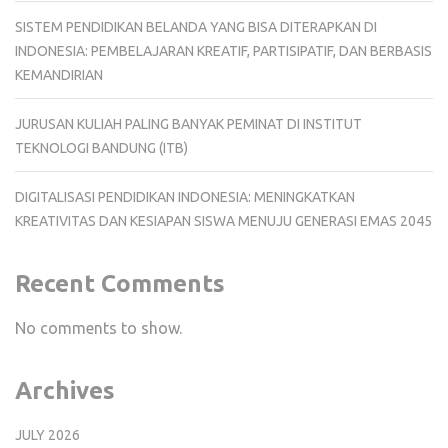
SISTEM PENDIDIKAN BELANDA YANG BISA DITERAPKAN DI
INDONESIA: PEMBELAJARAN KREATIF, PARTISIPATIF, DAN BERBASIS
KEMANDIRIAN
JURUSAN KULIAH PALING BANYAK PEMINAT DI INSTITUT
TEKNOLOGI BANDUNG (ITB)
DIGITALISASI PENDIDIKAN INDONESIA: MENINGKATKAN
KREATIVITAS DAN KESIAPAN SISWA MENUJU GENERASI EMAS 2045
Recent Comments
No comments to show.
Archives
JULY 2026