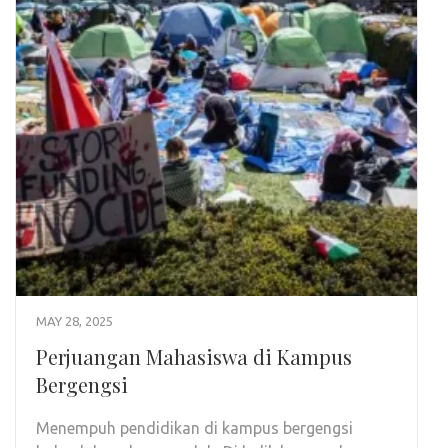
MAY 28, 2025
Perjuangan Mahasiswa di Kampus
Bergengsi
Menempuh pendidikan di kampus bergengsi