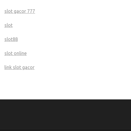
slot gacor 777
slot
slot88
slot online
link slot gacor