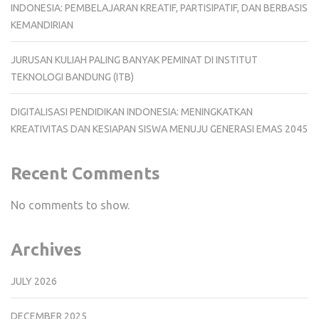
INDONESIA: PEMBELAJARAN KREATIF, PARTISIPATIF, DAN BERBASIS
KEMANDIRIAN
JURUSAN KULIAH PALING BANYAK PEMINAT DI INSTITUT
TEKNOLOGI BANDUNG (ITB)
DIGITALISASI PENDIDIKAN INDONESIA: MENINGKATKAN
KREATIVITAS DAN KESIAPAN SISWA MENUJU GENERASI EMAS 2045
Recent Comments
No comments to show.
Archives
JULY 2026
DECEMBER 2025