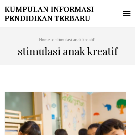
Skip
KUMPULAN INFORMASI
to
PENDIDIKAN TERBARU
content
(Press
Enter)
Home
>
stimulasi anak kreatif
stimulasi anak kreatif