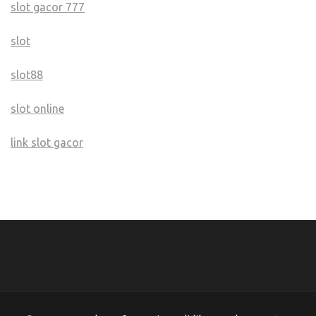
slot gacor 777
slot
slot88
slot online
link slot gacor