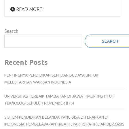
READ MORE
Search
SEARCH
Recent Posts
PENTINGNYA PENDIDIKAN SENI DAN BUDAYA UNTUK
MELESTARIKAN WARISAN INDONESIA
UNIVERSITAS TERBAIK TAMBAHAN DI JAWA TIMUR: INSTITUT
TEKNOLOGI SEPULUH NOPEMBER (ITS)
SISTEM PENDIDIKAN BELANDA YANG BISA DITERAPKAN DI
INDONESIA: PEMBELAJARAN KREATIF, PARTISIPATIF, DAN BERBASIS