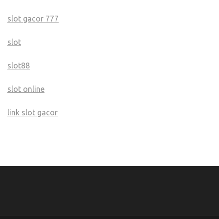
slot gacor 777
slot
slot88
slot online
link slot gacor