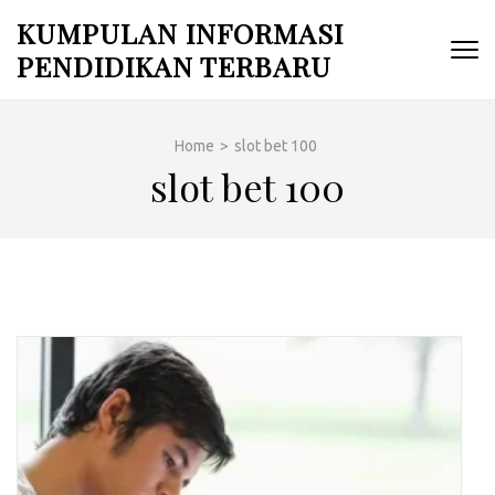
Skip
KUMPULAN INFORMASI
to
PENDIDIKAN TERBARU
content
(Press
Enter)
Home
>
slot bet 100
slot bet 100