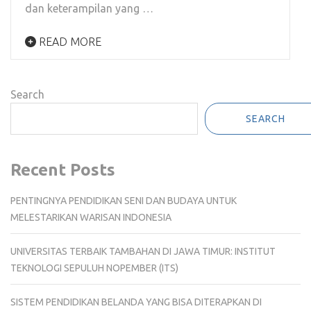
dan keterampilan yang …
READ MORE
Search
SEARCH
Recent Posts
PENTINGNYA PENDIDIKAN SENI DAN BUDAYA UNTUK
MELESTARIKAN WARISAN INDONESIA
UNIVERSITAS TERBAIK TAMBAHAN DI JAWA TIMUR: INSTITUT
TEKNOLOGI SEPULUH NOPEMBER (ITS)
SISTEM PENDIDIKAN BELANDA YANG BISA DITERAPKAN DI